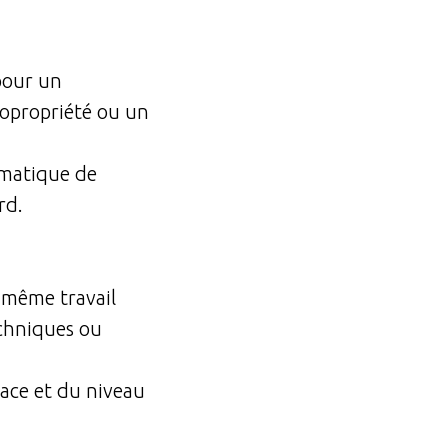
pour un
copropriété ou un
lématique de
rd.
e même travail
echniques ou
lace et du niveau