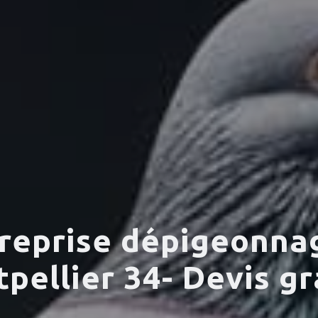
reprise dépigeonna
pellier 34- Devis gr