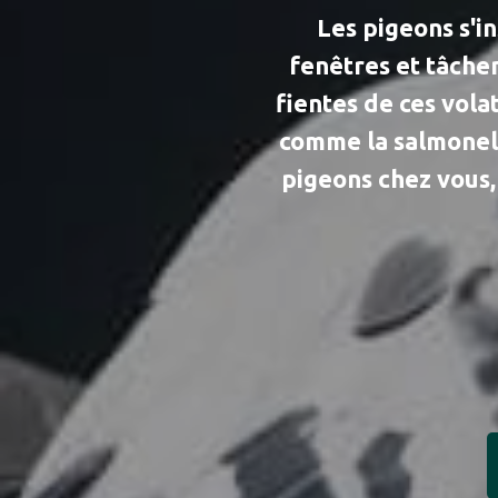
Les pigeons s'in
fenêtres et tâche
fientes de ces vola
comme la salmonell
pigeons chez vous,