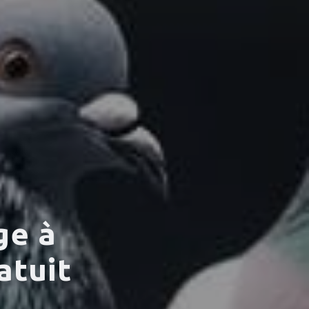
ge à
atuit