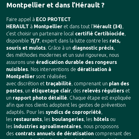
Montpellier et dans l’Hérault ?
Faire appel à
ECO PROTECT
HERAULT
à
Montpellier
et dans tout l’
Hérault (34)
,
c’est choisir un partenaire local
certifié Certibiocide
,
disponible
7j/7
, expert dans la lutte contre les
rats,
souris et mulots
. Grâce à un
diagnostic précis
,
des méthodes modernes et un suivi rigoureux, nous
assurons une
éradication durable des rongeurs
nuisibles
. Nos interventions de
dératisation à
Montpellier
sont réalisées
avec discrétion et
traçabilité
, comprenant un
plan des
postes
, un
étiquetage clair
, des
relevés réguliers
et
un
rapport photo détaillé
. Chaque étape est expliquée
afin que nos clients adoptent les gestes de prévention
adaptés. Pour les
syndics de copropriété
,
les
restaurants
, les
boulangeries
, les
hôtels
ou
les
industries agroalimentaires
, nous proposons
des
contrats annuels de dératisation
comprenant des