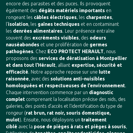
encore des parasites et des puces. Ils provoquent
également des
dégâts matériels importants
en
rongeant les
câbles électriques
, les
charpentes
,
l’
isolation
, les
gaînes techniques
et en contaminant
les
denrées alimentaires
. Leur présence entraîne
souvent des
excréments visibles
, des
odeurs
nauséabondes
et une prolifération de
germes
pathogènes
. Chez
ECO PROTECT HERAULT
, nous
proposons des
services de dératisation à Montpellier
et dans tout l’Hérault
, alliant
expertise, sécurité et
efficacité
. Notre approche repose sur une
lutte
raisonnée
, avec des
solutions anti-nuisibles
homologuées et respectueuses de l’environnement
.
Chaque intervention commence par un
diagnostic
complet
comprenant la localisation précise des nids, des
galeries, des points d’accès et l’identification du type de
rongeur (
rat brun, rat noir, souris domestique,
mulot
). Ensuite, nous déployons un
traitement
ciblé
avec la
pose de pièges à rats et pièges à souris
,