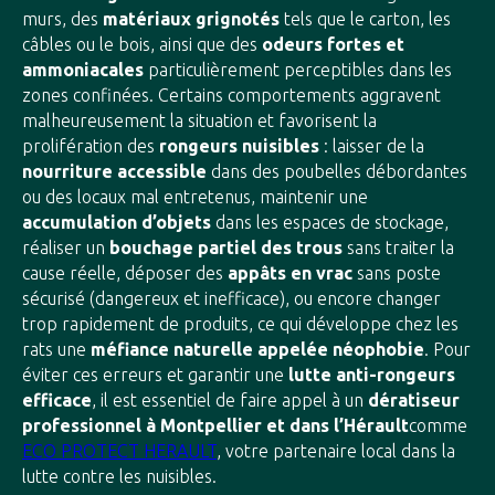
murs, des
matériaux grignotés
tels que le carton, les
câbles ou le bois, ainsi que des
odeurs fortes et
ammoniacales
particulièrement perceptibles dans les
zones confinées. Certains comportements aggravent
malheureusement la situation et favorisent la
prolifération des
rongeurs nuisibles
: laisser de la
nourriture accessible
dans des poubelles débordantes
ou des locaux mal entretenus, maintenir une
accumulation d’objets
dans les espaces de stockage,
réaliser un
bouchage partiel des trous
sans traiter la
cause réelle, déposer des
appâts en vrac
sans poste
sécurisé (dangereux et inefficace), ou encore changer
trop rapidement de produits, ce qui développe chez les
rats une
méfiance naturelle appelée néophobie
. Pour
éviter ces erreurs et garantir une
lutte anti-rongeurs
efficace
, il est essentiel de faire appel à un
dératiseur
professionnel à Montpellier et dans l’Hérault
comme
ECO PROTECT HERAULT
, votre partenaire local dans la
lutte contre les nuisibles.