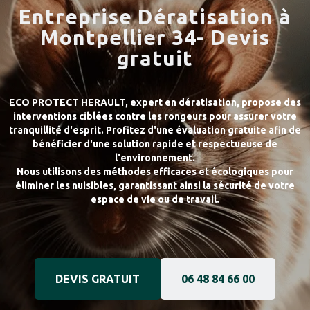
Entreprise Dératisation à
Montpellier 34- Devis
gratuit
ECO PROTECT HERAULT, expert en dératisation, propose des
interventions ciblées contre les rongeurs pour assurer votre
tranquillité d'esprit. Profitez d'une évaluation gratuite afin de
bénéficier d'une solution rapide et respectueuse de
l'environnement.
Nous utilisons des méthodes efficaces et écologiques pour
éliminer les nuisibles, garantissant ainsi la sécurité de votre
espace de vie ou de travail.
DEVIS GRATUIT
06 48 84 66 00