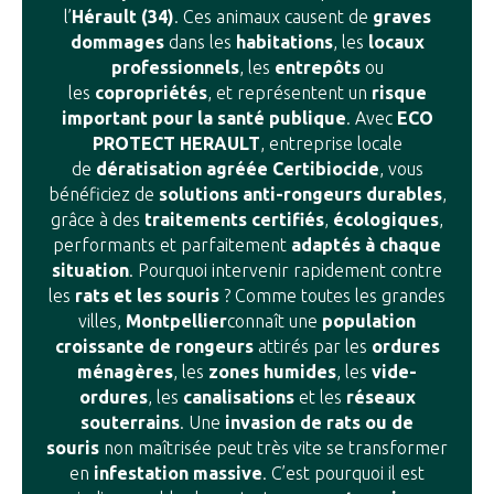
l’
Hérault (34)
. Ces animaux causent de
graves
dommages
dans les
habitations
, les
locaux
professionnels
, les
entrepôts
ou
les
copropriétés
, et représentent un
risque
important pour la santé publique
. Avec
ECO
PROTECT HERAULT
, entreprise locale
de
dératisation agréée Certibiocide
, vous
bénéficiez de
solutions anti-rongeurs durables
,
grâce à des
traitements certifiés
,
écologiques
,
performants et parfaitement
adaptés à chaque
situation
. Pourquoi intervenir rapidement contre
les
rats et les souris
? Comme toutes les grandes
villes,
Montpellier
connaît une
population
croissante de rongeurs
attirés par les
ordures
ménagères
, les
zones humides
, les
vide-
ordures
, les
canalisations
et les
réseaux
souterrains
. Une
invasion de rats ou de
souris
non maîtrisée peut très vite se transformer
en
infestation massive
. C’est pourquoi il est