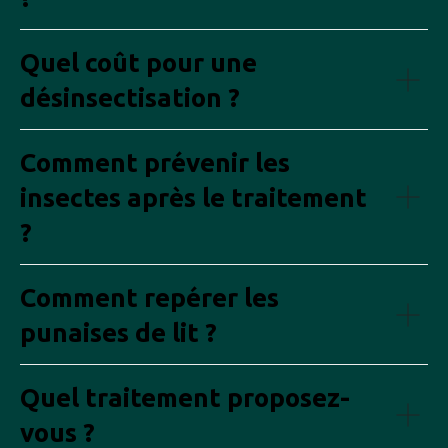
Quel coût pour une
désinsectisation ?
Comment prévenir les
insectes après le traitement
?
Comment repérer les
punaises de lit ?
Quel traitement proposez-
vous ?