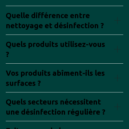
Quelle différence entre
nettoyage et désinfection ?
Quels produits utilisez-vous
?
Vos produits abîment-ils les
surfaces ?
Quels secteurs nécessitent
une désinfection régulière ?