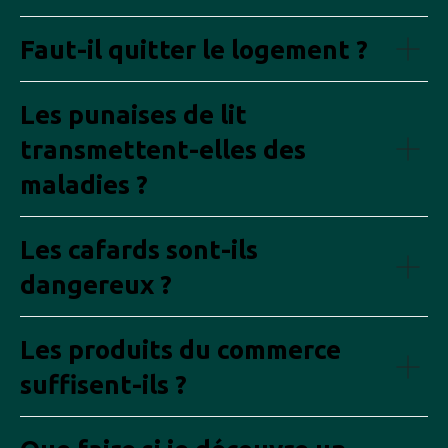
Faut-il quitter le logement ?
Les punaises de lit
transmettent-elles des
maladies ?
Les cafards sont-ils
dangereux ?
Les produits du commerce
suffisent-ils ?