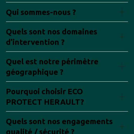
Qui sommes-nous ?
Quels sont nos domaines
d’intervention ?
Quel est notre périmètre
géographique ?
Pourquoi choisir ECO
PROTECT HERAULT?
Quels sont nos engagements
qualité / sécurité ?