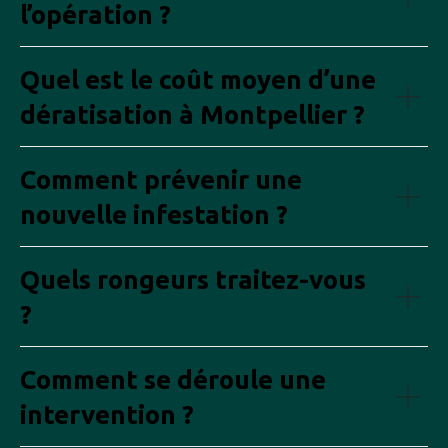
l’opération ?
Quel est le coût moyen d’une
dératisation à Montpellier ?
Comment prévenir une
nouvelle infestation ?
Quels rongeurs traitez-vous
?
Comment se déroule une
intervention ?