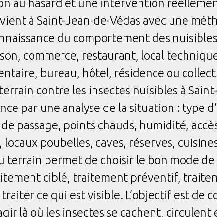
on au hasard et une intervention réelleme
ent à Saint-Jean-de-Védas avec une métho
 connaissance du comportement des nuisibles
son, commerce, restaurant, local technique
entaire, bureau, hôtel, résidence ou collecti
terrain contre les insectes nuisibles à Sain
 par une analyse de la situation : type d’i
e passage, points chauds, humidité, accès a
 locaux poubelles, caves, réserves, cuisine
terrain permet de choisir le bon mode de t
itement ciblé, traitement préventif, traitem
 traiter ce qui est visible. L’objectif est 
agir là où les insectes se cachent, circulent