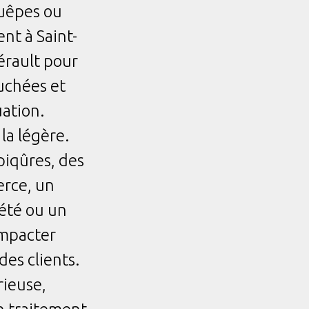
guêpes ou
t à Saint-
érault pour
ouchées et
uation.
 la légère.
piqûres, des
erce, un
iété ou un
impacter
des clients.
ieuse,