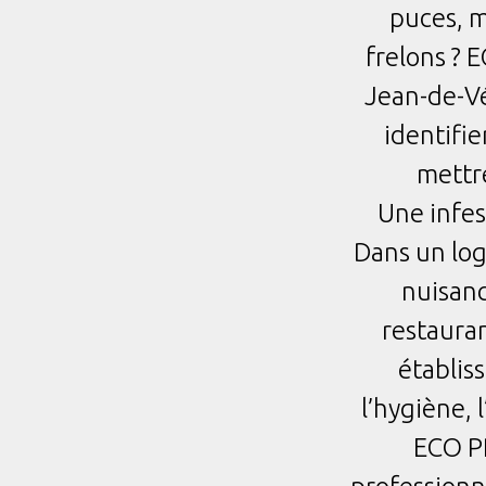
puces, m
frelons ?
Jean-de-Vé
identifie
mettre
Une infest
Dans un log
nuisanc
restauran
établis
l’hygiène, 
ECO P