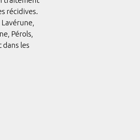
un traitement
s récidives.
, Lavérune,
e, Pérols,
 dans les