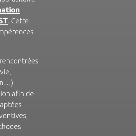
ation
ST
. Cette
ompétences
 rencontrées
vie,
on…)
ion afin de
daptées
ventives,
éthodes