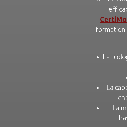
effica
CertiMo
formation
La biol
La cap
ch
La m
ba