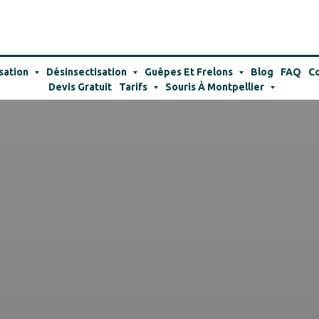
sation
Désinsectisation
Guêpes Et Frelons
Blog
FAQ
Co
Devis Gratuit
Tarifs
Souris À Montpellier